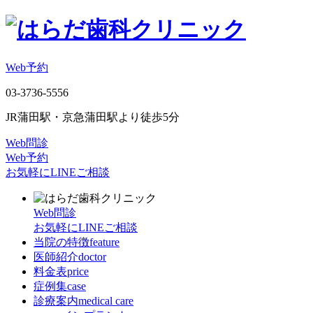
Web予約
03-3736-5556
JR蒲田駅・京急蒲田駅より徒歩5分
Web問診
Web予約
お気軽にLINEご相談
Web問診
お気軽にLINEご相談
当院の特徴
feature
医師紹介
doctor
料金表
price
症例集
case
診療案内
medical care