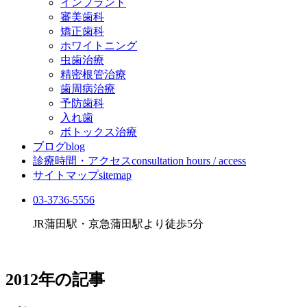
インプラント
審美歯科
矯正歯科
ホワイトニング
虫歯治療
精密根管治療
歯周病治療
予防歯科
入れ歯
ボトックス治療
ブログ
blog
診療時間・アクセス
consultation hours / access
サイトマップ
sitemap
03-3736-5556
JR蒲田駅・京急蒲田駅より徒歩5分
2012年
の記事