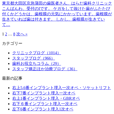
東京都大田区京急蒲田の歯医者さん、はらだ歯科クリニック
こんばんわ、受付のIです。 ケガをして抜けた歯がふたたび
付くかどうかは、歯根膜の元気にかかっています。歯根膜が
生きていれば歯は付きます。 しかし、歯根膜が生きてい
て…
1
2
…
8
次へ »
カテゴリー
クリニックブログ（1014）
スタッフブログ（966）
歯科お役立ちコラム（29）
スタッフ矯正ほか治療ブログ（36）
最新の記事
右上5.6番インプラント埋入一次オペ・ソケットリフト
右下7番インプラント埋入一次オペ
右上1番インプラント埋入・GBRオペ
右下６番インプラント埋入一次オペ
左下6番インプラント埋入1次オペ