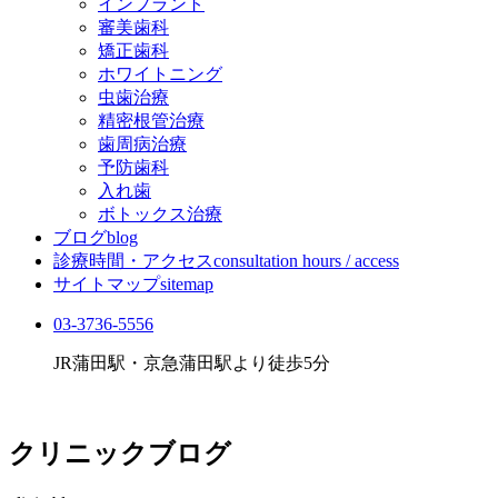
インプラント
審美歯科
矯正歯科
ホワイトニング
虫歯治療
精密根管治療
歯周病治療
予防歯科
入れ歯
ボトックス治療
ブログ
blog
診療時間・アクセス
consultation hours / access
サイトマップ
sitemap
03-3736-5556
JR蒲田駅・京急蒲田駅より徒歩5分
クリニックブログ