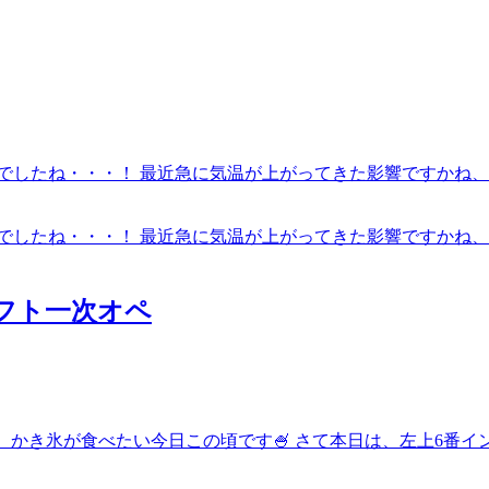
雨でしたね・・・！ 最近急に気温が上がってきた影響ですかね、
雨でしたね・・・！ 最近急に気温が上がってきた影響ですかね、
フト一次オペ
。かき氷が食べたい今日この頃です🍧 さて本日は、左上6番