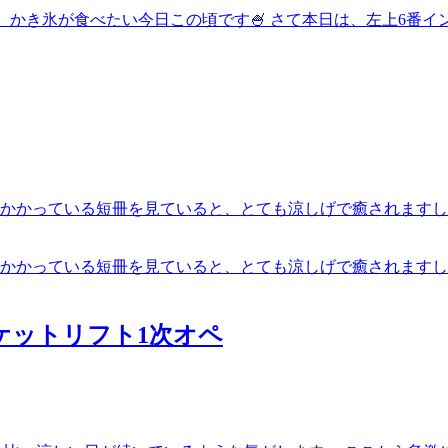
。かき氷が食べたい今日この頃です🍧 さて本日は、左上6番
笹にかかっている短冊を見ていると、とても涼しげで癒されますし
笹にかかっている短冊を見ていると、とても涼しげで癒されますし
ケットリフト1次オペ