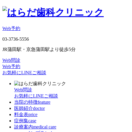
Web予約
03-3736-5556
JR蒲田駅・京急蒲田駅より徒歩5分
Web問診
Web予約
お気軽にLINEご相談
Web問診
お気軽にLINEご相談
当院の特徴
feature
医師紹介
doctor
料金表
price
症例集
case
診療案内
medical care