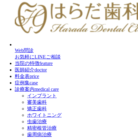
Web問診
お気軽にLINEご相談
当院の特徴
feature
医師紹介
doctor
料金表
price
症例集
case
診療案内
medical care
インプラント
審美歯科
矯正歯科
ホワイトニング
虫歯治療
精密根管治療
歯周病治療