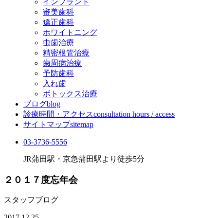
インプラント
審美歯科
矯正歯科
ホワイトニング
虫歯治療
精密根管治療
歯周病治療
予防歯科
入れ歯
ボトックス治療
ブログ
blog
診療時間・アクセス
consultation hours / access
サイトマップ
sitemap
03-3736-5556
JR蒲田駅・京急蒲田駅より徒歩5分
２０１７度忘年会
スタッフブログ
2017.12.25