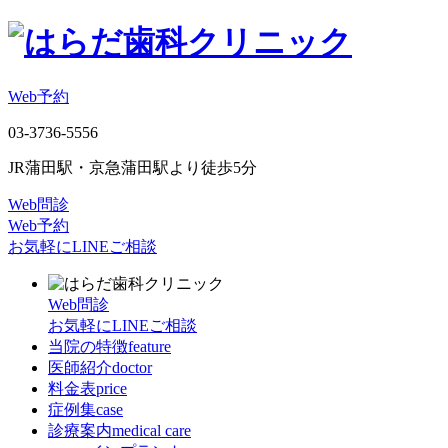
Web予約
03-3736-5556
JR蒲田駅・京急蒲田駅より徒歩5分
Web問診
Web予約
お気軽にLINEご相談
Web問診
お気軽にLINEご相談
当院の特徴
feature
医師紹介
doctor
料金表
price
症例集
case
診療案内
medical care