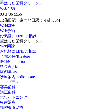
Web予約
03-3736-5556
JR蒲田駅・京急蒲田駅より徒歩5分
Web問診
Web予約
お気軽にLINEご相談
Web問診
お気軽にLINEご相談
当院の特徴
feature
医師紹介
doctor
料金表
price
症例集
case
診療案内
medical care
インプラント
審美歯科
矯正歯科
ホワイトニング
虫歯治療
精密根管治療