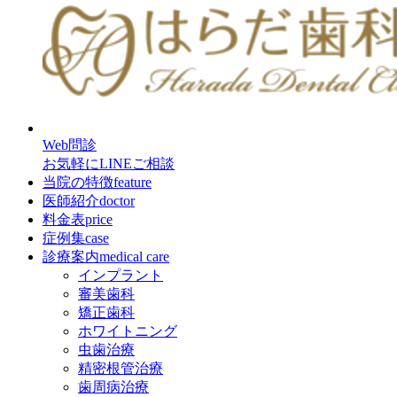
Web問診
お気軽にLINEご相談
当院の特徴
feature
医師紹介
doctor
料金表
price
症例集
case
診療案内
medical care
インプラント
審美歯科
矯正歯科
ホワイトニング
虫歯治療
精密根管治療
歯周病治療