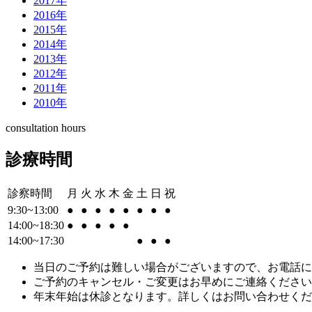
2017年
2016年
2015年
2014年
2013年
2012年
2011年
2010年
consultation hours
診療時間
診察時間
月
火
水
木
金
土
日
祝
9:30~13:00
●
●
●
●
●
●
●
●
14:00~18:30
●
●
●
●
●
14:00~17:30
●
●
●
当日のご予約は難しい場合がございますので、お電話に
ご予約のキャンセル・ご変更はお早めにご連絡ください
年末年始は休診となります。詳しくはお問い合わせくだ