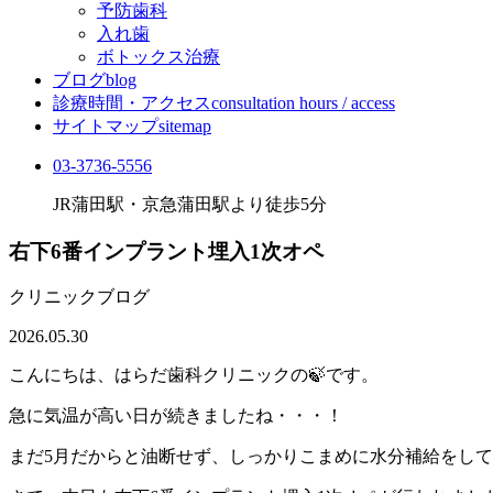
予防歯科
入れ歯
ボトックス治療
ブログ
blog
診療時間・アクセス
consultation hours / access
サイトマップ
sitemap
03-3736-5556
JR蒲田駅・京急蒲田駅より徒歩5分
右下6番インプラント埋入1次オペ
クリニックブログ
2026.05.30
こんにちは、はらだ歯科クリニックの🍃です。
急に気温が高い日が続きましたね・・・！
まだ5月だからと油断せず、しっかりこまめに水分補給をし