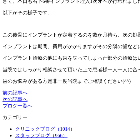
さて、本日も右下6番インプラント埋入1次オペが行われまし
以下がその様子です。
この後骨にインプラントが定着するのを数か月待ち、次の処
インプラントは期間、費用がかかりますがその分隣の歯など
インプラント治療の他にも歯を失ってしまった部分の治療は
当院ではしっかり相談させて頂いた上で患者様一人一人に合
歯のお悩みがある方是非一度当院までご相談ください(^^)
前の記事へ
次の記事へ
ブログ一覧へ
カテゴリー
クリニックブログ（1014）
スタッフブログ（966）