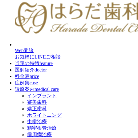
Web問診
お気軽にLINEご相談
当院の特徴
feature
医師紹介
doctor
料金表
price
症例集
case
診療案内
medical care
インプラント
審美歯科
矯正歯科
ホワイトニング
虫歯治療
精密根管治療
歯周病治療