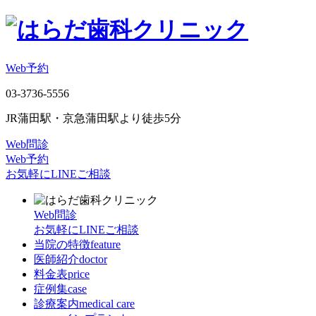
Web予約
03-3736-5556
JR蒲田駅・京急蒲田駅より徒歩5分
Web問診
Web予約
お気軽にLINEご相談
Web問診
お気軽にLINEご相談
当院の特徴
feature
医師紹介
doctor
料金表
price
症例集
case
診療案内
medical care