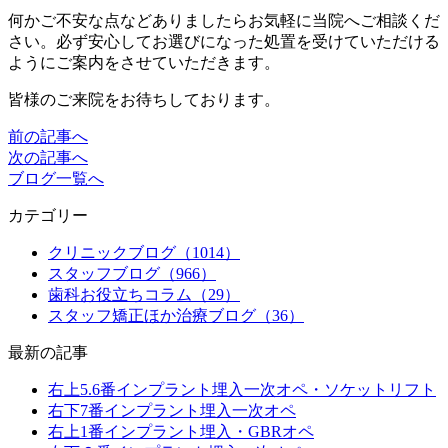
何かご不安な点などありましたらお気軽に当院へご相談くだ
さい。必ず安心してお選びになった処置を受けていただける
ようにご案内をさせていただきます。
皆様のご来院をお待ちしております。
前の記事へ
次の記事へ
ブログ一覧へ
カテゴリー
クリニックブログ（1014）
スタッフブログ（966）
歯科お役立ちコラム（29）
スタッフ矯正ほか治療ブログ（36）
最新の記事
右上5.6番インプラント埋入一次オペ・ソケットリフト
右下7番インプラント埋入一次オペ
右上1番インプラント埋入・GBRオペ