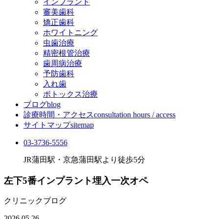
インプラント
審美歯科
矯正歯科
ホワイトニング
虫歯治療
精密根管治療
歯周病治療
予防歯科
入れ歯
ボトックス治療
ブログ
blog
診療時間・アクセス
consultation hours / access
サイトマップ
sitemap
03-3736-5556
JR蒲田駅・京急蒲田駅より徒歩5分
左下5番インプラント埋入一次オペ
クリニックブログ
2026.05.26