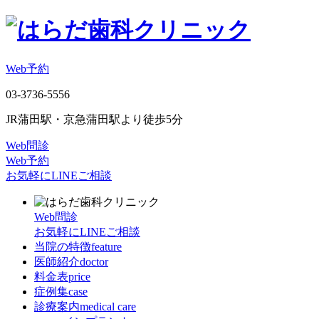
Web予約
03-3736-5556
JR蒲田駅・京急蒲田駅より徒歩5分
Web問診
Web予約
お気軽にLINEご相談
Web問診
お気軽にLINEご相談
当院の特徴
feature
医師紹介
doctor
料金表
price
症例集
case
診療案内
medical care