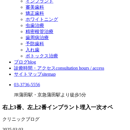
インプラント
審美歯科
矯正歯科
ホワイトニング
虫歯治療
精密根管治療
歯周病治療
予防歯科
入れ歯
ボトックス治療
ブログ
blog
診療時間・アクセス
consultation hours / access
サイトマップ
sitemap
03-3736-5556
JR蒲田駅・京急蒲田駅より徒歩5分
右上3番、左上2番インプラント埋入一次オペ
クリニックブログ
2025.03.03