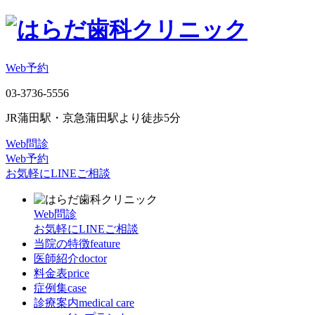
Web予約
03-3736-5556
JR蒲田駅・京急蒲田駅より徒歩5分
Web問診
Web予約
お気軽にLINEご相談
Web問診
お気軽にLINEご相談
当院の特徴
feature
医師紹介
doctor
料金表
price
症例集
case
診療案内
medical care