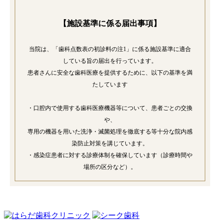
【施設基準に係る届出事項】
当院は、「歯科点数表の初診料の注1」に係る施設基準に適合
している旨の届出を行っています。
患者さんに安全な歯科医療を提供するために、以下の基準を満
たしています
・口腔内で使用する歯科医療機器等について、患者ごとの交換
や、
専用の機器を用いた洗浄・滅菌処理を徹底する等十分な院内感
染防止対策を講じています。
・感染症患者に対する診療体制を確保しています（診療時間や
場所の区分など）。
・歯科外来診療の院内感染防止対策に関する研修を受講した常
勤歯科医師を配置しています。
・院内感染防止対策に関する事項を院内に掲示しています。
・年に１回、院内感染対策の実施状況等について、地方厚生