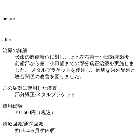
before
after
治療の詳細
犬歯の唇側転位に対し、上下左右第一小臼歯抜歯後、
前歯部から第二小臼歯までの部分矯正治療を実施しま
した。 メタルブラケットを使用し、適切な歯列配列と
咬合関係の改善を図りました。
この症例に使用した装置
部分矯正/メタルブラケット
費用総額
391,600円（税込）
治療回数/通院回数
約1年4ヵ月/約20回