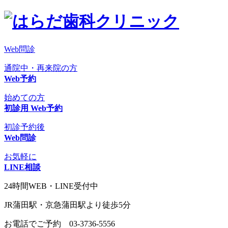
Web問診
通院中・再来院の方
Web予約
始めての方
初診用 Web予約
初診予約後
Web問診
お気軽に
LINE相談
24時間WEB・LINE受付中
JR蒲田駅・京急蒲田駅より徒歩5分
お電話でご予約
03-3736-5556