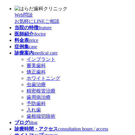
Web問診
お気軽にLINEご相談
当院の特徴
feature
医師紹介
doctor
料金表
price
症例集
case
診療案内
medical care
インプラント
審美歯科
矯正歯科
ホワイトニング
虫歯治療
精密根管治療
歯周病治療
予防歯科
入れ歯
歯根端切除術
ブログ
blog
診療時間・アクセス
consultation hours / access