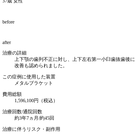
37歳 女性
before
after
治療の詳細
上下顎の歯列不正に対し、上下左右第一小臼歯抜歯後に
改善も認められました。
この症例に使用した装置
メタルブラケット
費用総額
1,596,100円（税込）
治療回数/通院回数
約3年7ヵ月/約45回
治療に伴うリスク・副作用