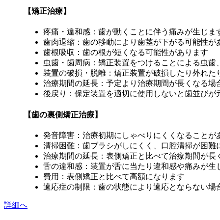
【矯正治療】
疼痛・違和感：歯が動くことに伴う痛みが生じま
歯肉退縮：歯の移動により歯茎が下がる可能性が
歯根吸収：歯の根が短くなる可能性があります
虫歯・歯周病：矯正装置をつけることによる虫歯
装置の破損・脱離：矯正装置が破損したり外れた
治療期間の延長：予定より治療期間が長くなる場
後戻り：保定装置を適切に使用しないと歯並びが
【歯の裏側矯正治療】
発音障害：治療初期にしゃべりにくくなることが
清掃困難：歯ブラシがしにくく、口腔清掃が困難
治療期間の延長：表側矯正と比べて治療期間が長
舌の違和感：装置が舌に当たり違和感や痛みが生
費用：表側矯正と比べて高額になります
適応症の制限：歯の状態により適応とならない場
詳細へ