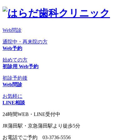
Web問診
通院中・再来院の方
Web予約
始めての方
初診用 Web予約
初診予約後
Web問診
お気軽に
LINE相談
24時間WEB・LINE受付中
JR蒲田駅・京急蒲田駅より徒歩5分
お電話でご予約
03-3736-5556