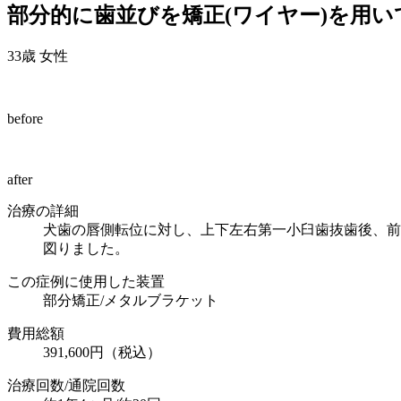
部分的に歯並びを矯正(ワイヤー)を用
33歳 女性
before
after
治療の詳細
犬歯の唇側転位に対し、上下左右第一小臼歯抜歯後、前
図りました。
この症例に使用した装置
部分矯正/メタルブラケット
費用総額
391,600円（税込）
治療回数/通院回数