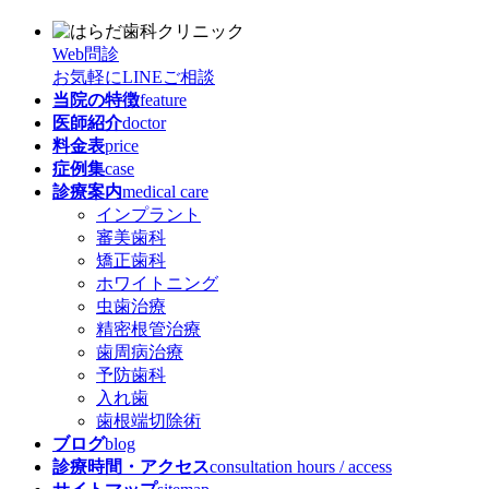
Web問診
お気軽にLINEご相談
当院の特徴
feature
医師紹介
doctor
料金表
price
症例集
case
診療案内
medical care
インプラント
審美歯科
矯正歯科
ホワイトニング
虫歯治療
精密根管治療
歯周病治療
予防歯科
入れ歯
歯根端切除術
ブログ
blog
診療時間・アクセス
consultation hours / access